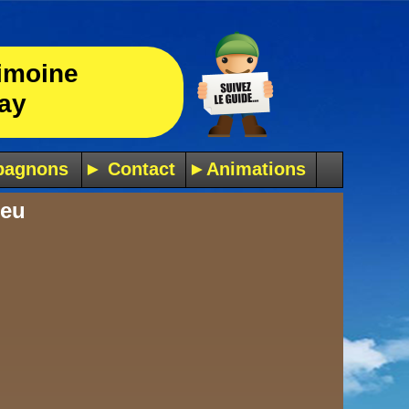
imoine
ay
pagnons
► Contact
►Animations
ieu