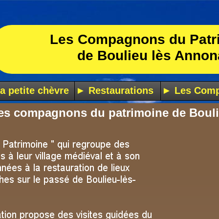
Les Compagnons du Patr
de Boulieu lès Annon
a petite chèvre
► Restaurations
► Les Com
 des compagnons du patrimoine de Boul