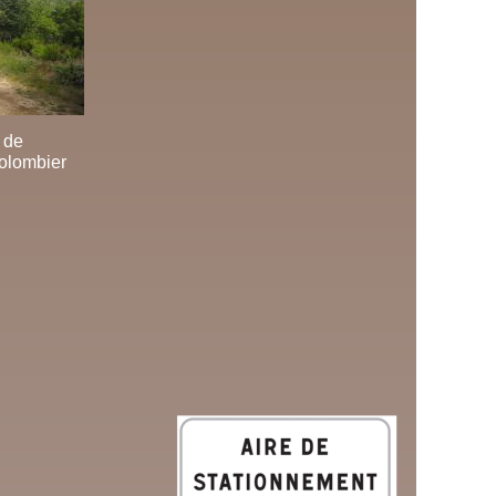
 de
olombier