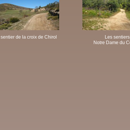
 sentier de la croix de Chirol
Les sentiers
Notre Dame du C