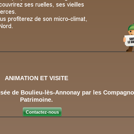
ANIMATION ET VISITE
usée de Boulieu-lès-Annonay par les Compagn
Patrimoine.
e visite 2h30 , Tarif 4 € adulte
Contactez-nous
Contact : 06.07.96.25.99